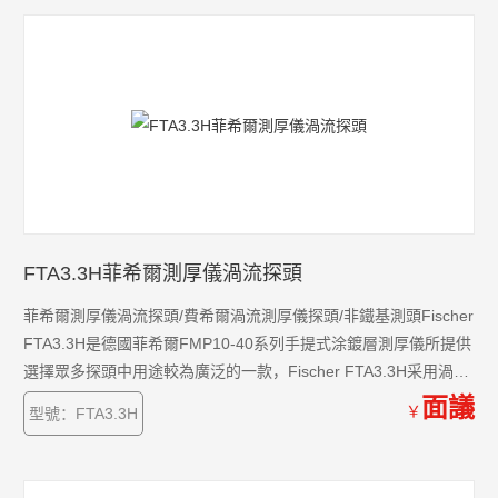
FTA3.3H菲希爾測厚儀渦流探頭
菲希爾測厚儀渦流探頭/費希爾渦流測厚儀探頭/非鐵基測頭Fischer
FTA3.3H是德國菲希爾FMP10-40系列手提式涂鍍層測厚儀所提供
選擇眾多探頭中用途較為廣泛的一款，Fischer FTA3.3H采用渦流
原理，用于測量非磁性金屬基材上面的非導電涂層。
面議
￥
型號：FTA3.3H