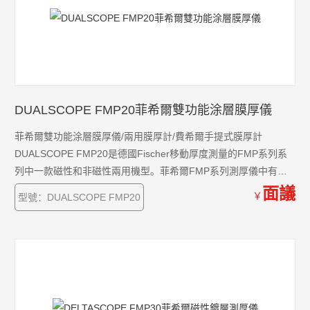
DUALSCOPE FMP20菲希爾雙功能涂層膜厚儀
菲希爾雙功能涂層膜厚儀/兩用膜厚計/費希爾手提式膜厚計
DUALSCOPE FMP20是德國Fischer移動厚度測量的FMP系列系
列中一款磁性和非磁性兩用機型。菲希爾FMP系列測厚儀中有超
過70個可選探頭，您將找到適合大多數測量任務的正確解決方
面議
￥
型號：DUALSCOPE FMP20
案。不同的測試方法保證了鋼材上涂層厚度和有色金屬上涂層厚
度的測量。手持測厚儀的FMP10到FMP40系列，為您提供大的靈
活性，滿足測厚需求。