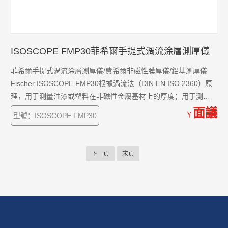
ISOSCOPE FMP30菲希爾手提式渦流涂層測厚儀
菲希爾手提式渦流涂層測厚儀/費希爾非磁性膜厚儀/鋁基測厚儀
Fischer ISOSCOPE FMP30根據渦流法（DIN EN ISO 2360）原
理，用于測量油漆或塑料在非磁性金屬基材上的厚度；用于測量
鋁基材上陽極氧化層的厚度，也用于測量導電層在非導電基材上
面議
￥
型號：ISOSCOPE FMP30
的厚度。
下一頁
末頁