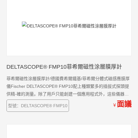
DELTASCOPE® FMP10菲希爾磁性涂層膜厚計
菲希爾磁性涂層膜厚計/德國費希爾鐵基/菲希爾分體式磁感應膜厚
儀Fischer DELTASCOPE® FMP10配上種類繁多的插拔式探頭提
供精-確的測量。除了用戶只能創建一個應用程式外，這些儀器操
作簡單、堅固耐用，幾乎適合每一種鐵基上的涂鍍層的測厚要
面議
￥
型號：DELTASCOPE® FMP10
求，這些應用包括廣泛的噴涂工件和特殊的復雜涂層。FMP10系
列也具有一般的統計評估功能。