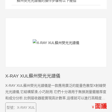
蘇州熒光光譜儀的操作步驟有以下幾個
X-RAY XUL蘇州熒光光譜儀
X-RAY XUL蘇州熒光光譜儀是一款應用廣泛的能量色散型X射線熒
光光譜儀,它結構緊湊,小巧耐用.它們十分適用于無損測量鍍層厚度
和成分分析.比例接收器能實現高計數率,這樣就可以進行高精度測
量。
面議
￥
型號：X-RAY XUL