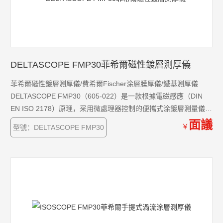
DELTASCOPE FMP30菲希爾磁性鍍層測厚儀
菲希爾磁性鍍層測厚儀/費希爾Fischer涂層膜厚儀/鐵基測厚儀
DELTASCOPE FMP30（605-022）是一款根據電磁感應（DIN
EN ISO 2178）原理，采用微處理器控制的便攜式涂鍍層測量儀。
用于測量非磁性涂鍍層例如：鉻、銅、鋅、油漆、搪瓷或塑料在
面議
￥
型號：DELTASCOPE FMP30
鐵基材上的厚度。